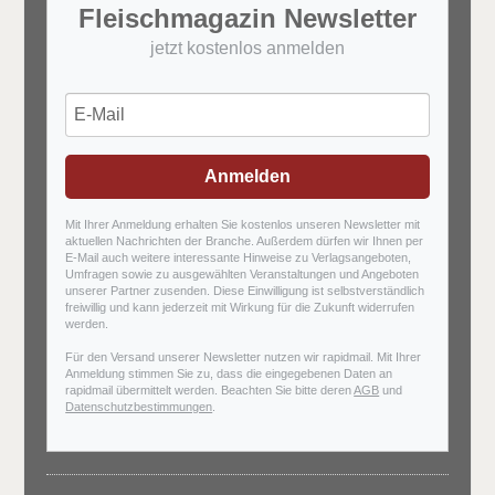
Fleischmagazin Newsletter
jetzt kostenlos anmelden
Anmelden
Mit Ihrer Anmeldung erhalten Sie kostenlos unseren Newsletter mit
aktuellen Nachrichten der Branche. Außerdem dürfen wir Ihnen per
E-Mail auch weitere interessante Hinweise zu Verlagsangeboten,
Umfragen sowie zu ausgewählten Veranstaltungen und Angeboten
unserer Partner zusenden. Diese Einwilligung ist selbstverständlich
freiwillig und kann jederzeit mit Wirkung für die Zukunft widerrufen
werden.
Für den Versand unserer Newsletter nutzen wir rapidmail. Mit Ihrer
Anmeldung stimmen Sie zu, dass die eingegebenen Daten an
rapidmail übermittelt werden. Beachten Sie bitte deren
AGB
und
Datenschutzbestimmungen
.