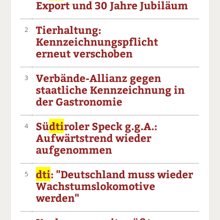
Export und 30 Jahre Jubiläum
Tierhaltung:
2
Kennzeichnungspflicht
erneut verschoben
Verbände-Allianz gegen
3
staatliche Kennzeichnung in
der Gastronomie
Sü
dti
roler Speck g.g.A.:
4
Aufwärtstrend wieder
aufgenommen
dti
: "Deutschland muss wieder
5
Wachstumslokomotive
werden"