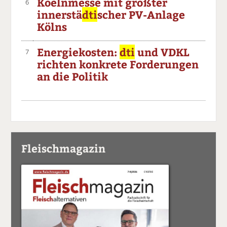
Koelnmesse mit größter
6
innerstä
dti
scher PV-Anlage
Kölns
Energiekosten:
dti
und VDKL
7
richten konkrete Forderungen
an die Politik
Fleischmagazin