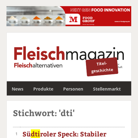
Titel-
geschichte
S
News
Produkte
Personen
Stellenmarkt
u
c
Newsletter
h
Stichwort: 'dti'
e
Sü
dti
roler Speck: Stabiler
1