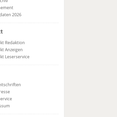
chiv
nement
daten 2026
t
kt Redaktion
kt Anzeigen
kt Leserservice
itschriften
resse
ervice
ssum