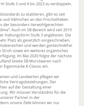
rm Stufe 3 und 4 bis 2023 zu verdoppeln.
tandards zu etablieren, gibt es seit
te und Hähnchen an den Frischetheken
aus der besonders tierwohlgerechten
lima“. Auch im SB-Bereich wird seit 2019
er Haltungsform Stufe 3 angeboten. Die
hr Platz als gesetzlich vorgeschrieben,
imabereichen und werden gentechnikfrei
m Stroh sowie ein weiteres organisches
erfügung. Im Mai 2020 folgte der nächste
aufland listete SB-Wurstwaren nach
r Eigenmarke K-Classic ein.
anten und Landwirten pflegen wir
tliche Vertragsbeziehungen. Der
hier auf der Gestaltung einer
tung. Wir müssen Verständnis für die
nserer Partner in der
denn unsere Ziele können wir nur