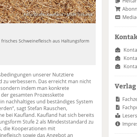
Heftar
Abon
Foto/Grafik: Kaufland / Michi Schunck
Media
Kontak
f frisches Schweinefleisch aus Haltungsform
Konta
Konta
Konta
ngsbedingungen unserer Nutztiere
d zu verbessern. Das erreicht man nicht
Verlag
 sondern indem man konkrete
der gesamten Prozesskette
Fachze
in nachhaltiges und beständiges System
Fachp
 werden“, sagt Stefan Rauschen,
he bei Kaufland. Kaufland hat sich bereits
Lesers
ltungsform Stufe 2 als Mindeststandard zu
Impre
es, die Kooperationen mit
inefleisch sowie das Angebot an