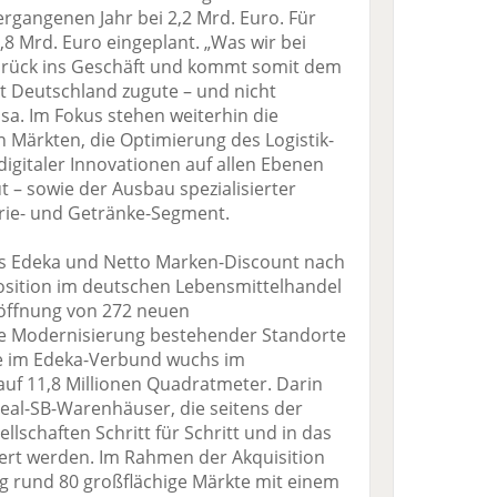
ergangenen Jahr bei 2,2 Mrd. Euro. Für
,8 Mrd. Euro eingeplant. „Was wir bei
 zurück ins Geschäft und kommt somit dem
 Deutschland zugute – und nicht
a. Im Fokus stehen weiterhin die
 Märkten, die Optimierung des Logistik-
igitaler Innovationen auf allen Ebenen
t – sowie der Ausbau spezialisierter
ie- und Getränke-Segment.
es Edeka und Netto Marken-Discount nach
osition im deutschen Lebensmittelhandel
röffnung von 272 neuen
ie Modernisierung bestehender Standorte
he im Edeka-Verbund wuchs im
auf 11,8 Millionen Quadratmeter. Darin
Real-SB-Warenhäuser, die seitens der
llschaften Schritt für Schritt und in das
riert werden. Im Rahmen der Akquisition
ig rund 80 großflächige Märkte mit einem