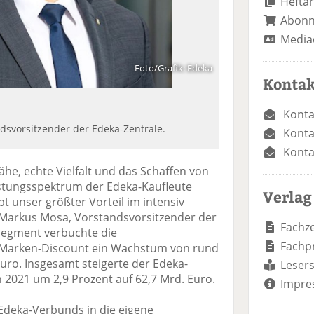
Heftar
Abon
Media
Foto/Grafik: Edeka
Kontak
Konta
dsvorsitzender der Edeka-Zentrale.
Konta
Konta
e, echte Vielfalt und das Schaffen von
istungsspektrum der Edeka-Kaufleute
Verlag
bt unser größter Vorteil im intensiv
 Markus Mosa, Vorstandsvorsitzender der
Fachze
Segment verbuchte die
Fachp
Marken-Discount ein Wachstum von rund
uro. Insgesamt steigerte der Edeka-
Lesers
2021 um 2,9 Prozent auf 62,7 Mrd. Euro.
Impre
Edeka-Verbunds in die eigene