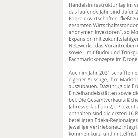
Handelsinfrastruktur lag im v
das laufende Jahr sind dafür 2
Edeka erwirtschaften, fließt
gesamten Wirtschaftsstandort
anonymen Investoren“, so Mos
Expansion mit zukunftsfähigen
Netzwerks, das Vorantreiben d
sowie – mit Budni und Trinkgu
Fachmarktkonzepte im Droger
Auch im Jahr 2021 schafften 
eigener Aussage, ihre Marktp
auszubauen. Dazu trug die E
Einzelhandelsstätten sowie d
bei. Die Gesamtverkaufsfläc
Jahresverlauf um 2,1 Prozent 
enthalten sind die ersten 16 
beteiligten Edeka-Regionalgese
jeweilige Vertriebsnetz integ
kommen kurz- und mittelfrist