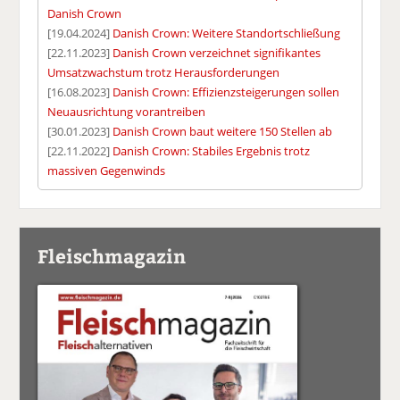
Danish Crown
[19.04.2024]
Danish Crown: Weitere Standortschließung
[22.11.2023]
Danish Crown verzeichnet signifikantes
Umsatzwachstum trotz Herausforderungen
[16.08.2023]
Danish Crown: Effizienzsteigerungen sollen
Neuausrichtung vorantreiben
[30.01.2023]
Danish Crown baut weitere 150 Stellen ab
[22.11.2022]
Danish Crown: Stabiles Ergebnis trotz
massiven Gegenwinds
Fleischmagazin