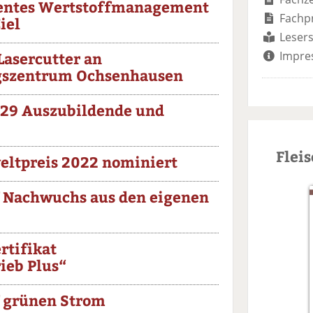
igentes Wertstoffmanagement
Fachp
iel
Lesers
Lasercutter an
Impre
gszentrum Ochsenhausen
29 Auszubildende und
Flei
ltpreis 2022 nominiert
f Nachwuchs aus den eigenen
rtifikat
ieb Plus“
f grünen Strom