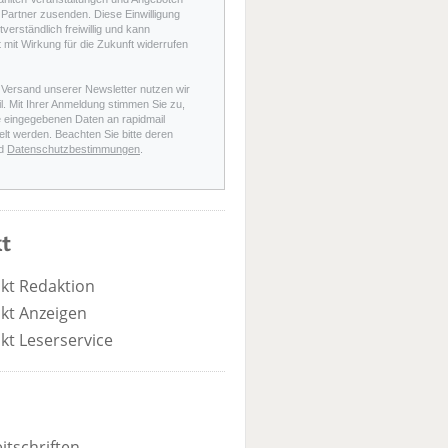
Partner zusenden. Diese Einwilligung
stverständlich freiwillig und kann
t mit Wirkung für die Zukunft widerrufen
 Versand unserer Newsletter nutzen wir
l. Mit Ihrer Anmeldung stimmen Sie zu,
e eingegebenen Daten an rapidmail
elt werden. Beachten Sie bitte deren
d
Datenschutzbestimmungen
.
t
kt Redaktion
kt Anzeigen
kt Leserservice
itschriften