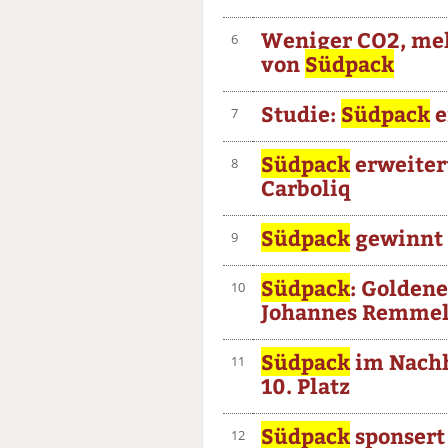
Weniger CO2, meh
6
von
Südpack
Studie:
Südpack
e
7
Südpack
erweiter
8
Carboliq
Südpack
gewinnt 
9
Südpack
: Golden
10
Johannes Remme
Südpack
im Nachh
11
10. Platz
Südpack
sponsert
12