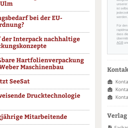
 Ulm
unserer 
ist selb
jederzei
ngsbedarf bei der EU-
werden.
rdnung?
Für den
rapidmai
dass di
 der Interpack nachhaltige
übermitt
AGB
un
ckungskonzepte
ßbare Hartfolienverpackung
Weber Maschinenbau
Kontak
tzt SeeSat
Konta
Konta
eisende Drucktechnologie
Konta
Verlag
gjährige Mitarbeitende
Fachze