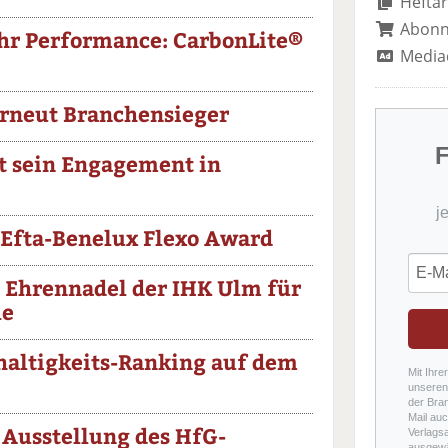
Heftar
Abon
r Performance: CarbonLite®
Media
rneut Branchensieger
F
t sein Engagement in
j
Efta-Benelux Flexo Award
e Ehrennadel der IHK Ulm für
le
altigkeits-Ranking auf dem
Mit Ihre
unseren 
der Bra
Mail auc
 Ausstellung des HfG-
Verlags
ausgewä