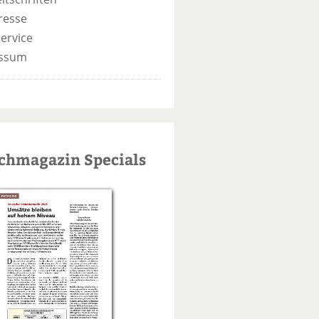
resse
ervice
ssum
schmagazin Specials