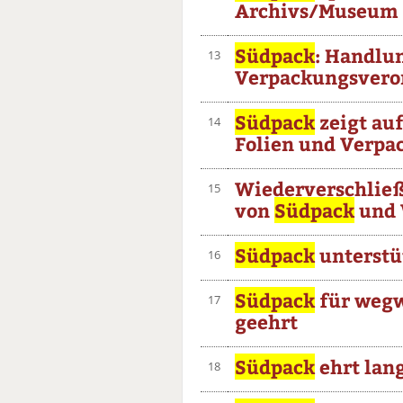
Archivs/Museum
Südpack
: Handlu
13
Verpackungsvero
Südpack
zeigt auf
14
Folien und Verpa
Wiederverschlie
15
von
Südpack
und 
Südpack
unterstü
16
Südpack
für wegw
17
geehrt
Südpack
ehrt lan
18