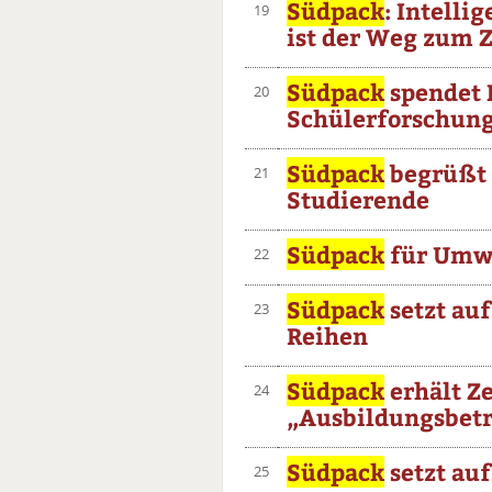
Südpack
: Intell
19
ist der Weg zum Z
Südpack
spendet 
20
Schülerforschun
Südpack
begrüßt 
21
Studierende
Südpack
für Umwe
22
Südpack
setzt au
23
Reihen
Südpack
erhält Ze
24
„Ausbildungsbetr
Südpack
setzt au
25