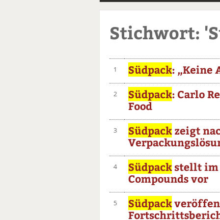
Stichwort: '
Südpack
: „Keine 
1
Südpack
: Carlo R
2
Food
Südpack
zeigt na
3
Verpackungslösun
Südpack
stellt im
4
Compounds vor
Südpack
veröffen
5
Fortschrittsberic