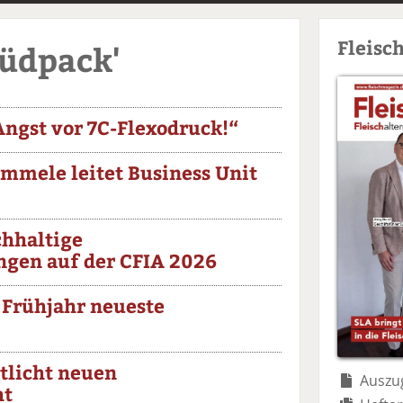
Fleisc
Südpack'
Angst vor 7C-Flexodruck!“
emmele leitet Business Unit
chhaltige
gen auf der CFIA 2026
 Frühjahr neueste
tlicht neuen
Auszug
ht