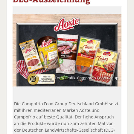
a
t
a
p
D
uf
wi
uf
er
ru
F
tt
Li
E
ck
ac
er
n
m
e
e
n
k
ai
n
b
e
l
o
di
v
o
n
er
k
te
se
te
il
n
il
e
d
e
n
e
Foto/Grafik: Campofrio Food Group
n
n
Die Campofrio Food Group Deutschland GmbH setzt
mit ihren mediterranen Marken Aoste und
Campofrio auf beste Qualität. Der hohe Anspruch
an die Produkte wurde nun zum zehnten Mal von
der Deutschen Landwirtschafts-Gesellschaft (DLG)