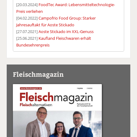
[20.03.2024]
FoodTec Award: Lebensmitteltechnologie-
Preis verliehen
[04.02.2022]
Campofrio Food Group: Starker
Jahresauftakt für Aoste Stickado
[27.07.2021]
Aoste Stickado im XXL-Genuss
[25.06.2021]
Kaufland Fleischwaren erhält
Bundesehrenpreis
Fleischmagazin