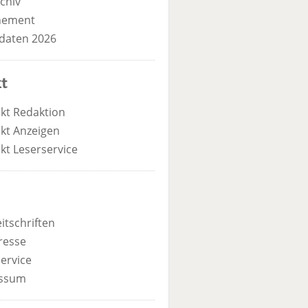
chiv
nement
daten 2026
t
kt Redaktion
kt Anzeigen
kt Leserservice
itschriften
resse
ervice
ssum