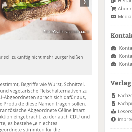
Heftar
❯
Abon
Media
Foto/Grafik: vaaseenaa/as
Kontak
Konta
Konta
er soll zukünftig nicht mehr Burger heißen
Konta
Verlag
stimmt, Begriffe wie Wurst, Schnitzel,
und vegetarische Fleischalternativen zu
Fachze
EU-Abgeordneten sprach sich dafür aus,
Fachp
he Produkte diese Namen tragen sollen.
französische Abgeordnete Céline Imart
Lesers
aktion eingebracht, zu der auch CDU und
Impre
te, es bestehe „ein echtes
geordnete stimmten für die