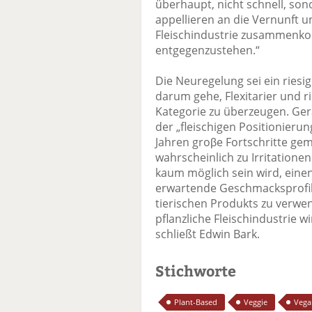
überhaupt, nicht schnell, so
appellieren an die Vernunft u
Fleischindustrie zusammenko
entgegenzustehen.“
Die Neuregelung sei ein riesi
darum gehe, Flexitarier und ri
Kategorie zu überzeugen. Ge
der „fleischigen Positionieru
Jahren groβe Fortschritte ge
wahrscheinlich zu Irritatione
kaum möglich sein wird, eine
erwartende Geschmacksprofil
tierischen Produkts zu verwe
pflanzliche Fleischindustrie
schließt Edwin Bark.
Stichworte
Plant-Based
Veggie
Vega