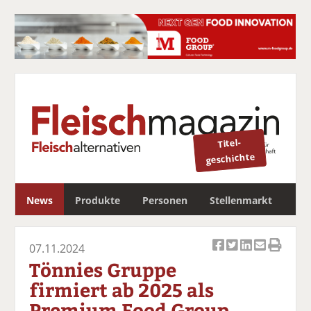
Titel-
geschichte
S
News
Produkte
Personen
Stellenmarkt
u
c
Newsletter
h
07.11.2024
Ar
Ar
Ar
Ar
Ar
e
Tönnies Gruppe
ti
ti
ti
ti
ti
firmiert ab 2025 als
k
k
k
k
k
Premium Food Group
el
el
el
el
el