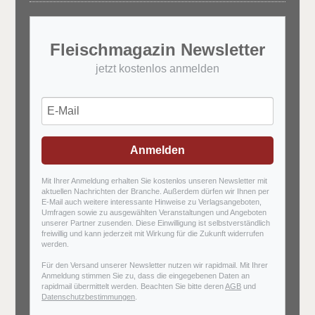
Fleischmagazin Newsletter
jetzt kostenlos anmelden
Anmelden
Mit Ihrer Anmeldung erhalten Sie kostenlos unseren Newsletter mit
aktuellen Nachrichten der Branche. Außerdem dürfen wir Ihnen per
E-Mail auch weitere interessante Hinweise zu Verlagsangeboten,
Umfragen sowie zu ausgewählten Veranstaltungen und Angeboten
unserer Partner zusenden. Diese Einwilligung ist selbstverständlich
freiwillig und kann jederzeit mit Wirkung für die Zukunft widerrufen
werden.
Für den Versand unserer Newsletter nutzen wir rapidmail. Mit Ihrer
Anmeldung stimmen Sie zu, dass die eingegebenen Daten an
rapidmail übermittelt werden. Beachten Sie bitte deren
AGB
und
Datenschutzbestimmungen
.