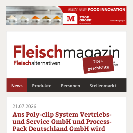
Titel-
geschichte
S
News
Produkte
Personen
Stellenmarkt
u
c
Newsletter
h
21.07.2026
e
Aus Poly-clip System Vertriebs-
und Service GmbH und Process-
Pack Deutschland GmbH wird