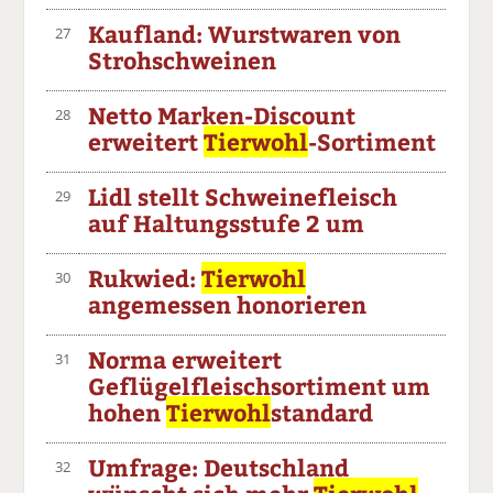
Kaufland: Wurstwaren von
27
Strohschweinen
Netto Marken-Discount
28
erweitert
Tierwohl
-Sortiment
Lidl stellt Schweinefleisch
29
auf Haltungsstufe 2 um
Rukwied:
Tierwohl
30
angemessen honorieren
Norma erweitert
31
Geflügelfleischsortiment um
hohen
Tierwohl
standard
Umfrage: Deutschland
32