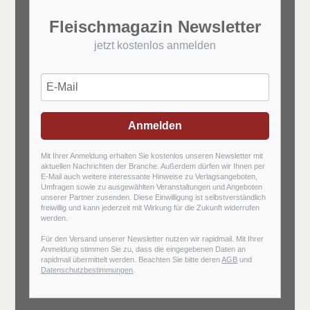
Fleischmagazin Newsletter
jetzt kostenlos anmelden
Anmelden
Mit Ihrer Anmeldung erhalten Sie kostenlos unseren Newsletter mit
aktuellen Nachrichten der Branche. Außerdem dürfen wir Ihnen per
E-Mail auch weitere interessante Hinweise zu Verlagsangeboten,
Umfragen sowie zu ausgewählten Veranstaltungen und Angeboten
unserer Partner zusenden. Diese Einwilligung ist selbstverständlich
freiwillig und kann jederzeit mit Wirkung für die Zukunft widerrufen
werden.
Für den Versand unserer Newsletter nutzen wir rapidmail. Mit Ihrer
Anmeldung stimmen Sie zu, dass die eingegebenen Daten an
rapidmail übermittelt werden. Beachten Sie bitte deren
AGB
und
Datenschutzbestimmungen
.