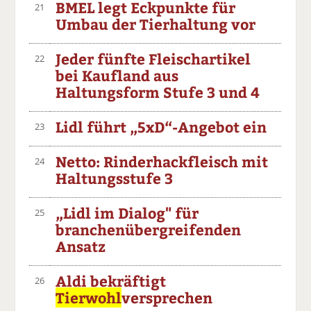
BMEL legt Eckpunkte für
21
Umbau der Tierhaltung vor
Jeder fünfte Fleischartikel
22
bei Kaufland aus
Haltungsform Stufe 3 und 4
Lidl führt „5xD“-Angebot ein
23
Netto: Rinderhackfleisch mit
24
Haltungsstufe 3
„Lidl im Dialog" für
25
branchenübergreifenden
Ansatz
Aldi bekräftigt
26
Tierwohl
versprechen