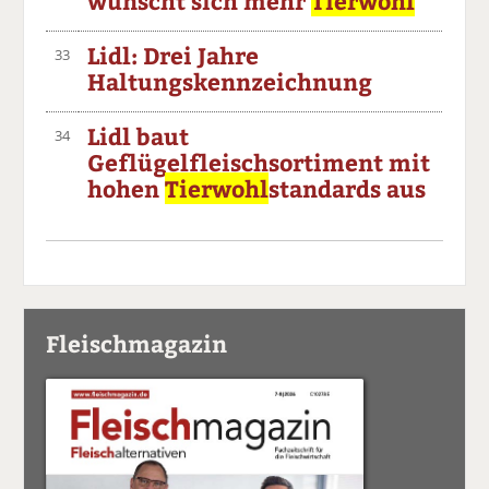
wünscht sich mehr
Tierwohl
Lidl: Drei Jahre
33
Haltungskennzeichnung
Lidl baut
34
Geflügelfleischsortiment mit
hohen
Tierwohl
standards aus
Fleischmagazin