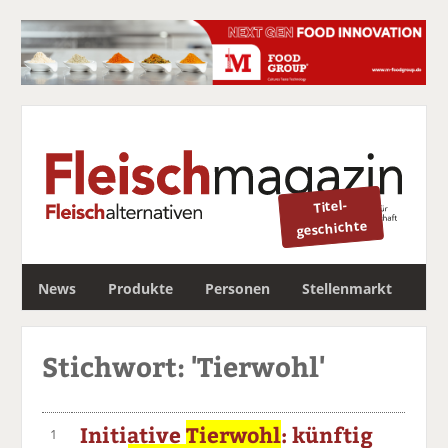
Titel-
geschichte
S
News
Produkte
Personen
Stellenmarkt
u
c
Newsletter
h
Stichwort: 'Tierwohl'
e
Initiative
Tierwohl
: künftig
1