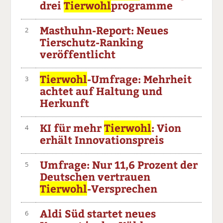
drei
Tierwohl
programme
Masthuhn-Report: Neues
2
Tierschutz-Ranking
veröffentlicht
Tierwohl
-Umfrage: Mehrheit
3
achtet auf Haltung und
Herkunft
KI für mehr
Tierwohl
: Vion
4
erhält Innovationspreis
Umfrage: Nur 11,6 Prozent der
5
Deutschen vertrauen
Tierwohl
-Versprechen
Aldi Süd startet neues
6