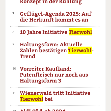
Konzept in der Kühlung
Geflügel-Agenda 2025: Auf
7
die Herkunft kommt es an
10 Jahre Initiative
Tierwohl
8
Haltungsform: Aktuelle
9
Zahlen bestätigen
Tierwohl
-
Trend
Vorreiter Kaufland:
10
Putenfleisch nur noch aus
Haltungsform 3
Wienerwald tritt Initiative
11
Tierwohl
bei
12